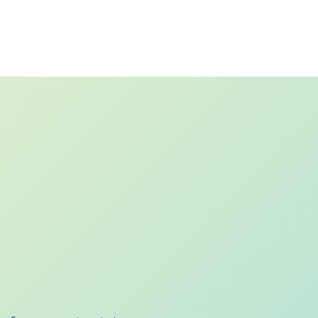
Contactez nous
commune-de-rodemack@wanadoo.fr