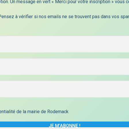
iption. Un message en vert « Merci pour votre inscription » vous c
4 août 2026
DP2600019- DEPOT – WEIDNER Jérôme
Pensez à vérifier si nos emails ne se trouvent pas dans vos spam
4 août 2026
TRANSPORTS SCOLAIRES 2026/2027
30 juillet 2026
DP 2600016 – DECISION – KIDSCAPITAL –
ILLOUL
30 juillet 2026
dentialité de la mairie de Rodemack
s