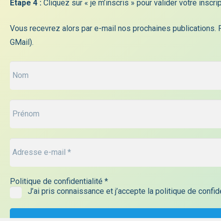
Etape 4 :
Cliquez sur « je m’inscris » pour valider votre inscr
Mardi: 7h30-18h00
Mercredi : 7h30-12h30
Vous recevrez alors par e-mail nos prochaines publications. 
Jeudi : 7h30-18h00
GMail).
Vendredi : 7h30-12h00
Mentions Légales – Politique de
confidentialité
Politique de confidentialité
*
J’ai pris connaissance et j’accepte la politique de confi
© 2026 – Mairie de Rodemack – Tous droits réservé