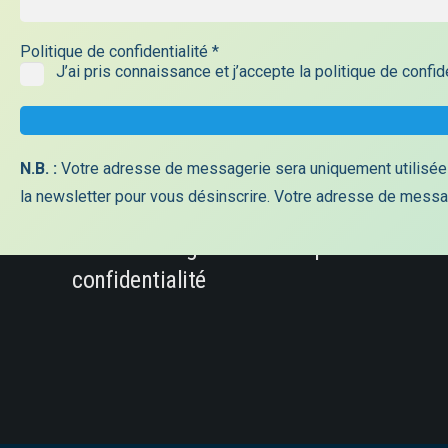
Nos horaires d’ouverture
Politique de confidentialité
*
J’ai pris connaissance et j’accepte la politique de confi
Lundi : 7h30-18h00
Mardi: 7h30-18h00
Mercredi : 7h30-12h30
N.B. :
Votre adresse de messagerie sera uniquement utilisée 
Jeudi : 7h30-18h00
la newsletter pour vous désinscrire. Votre adresse de mess
Vendredi : 7h30-12h00
Mentions Légales – Politique de
confidentialité