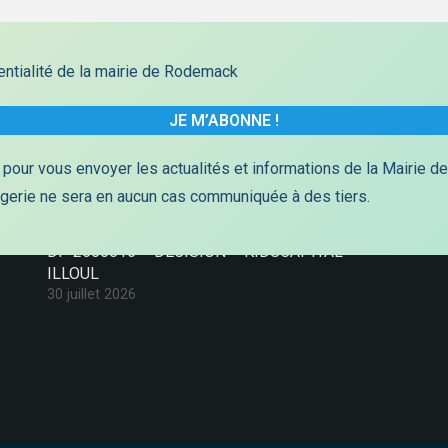
Dernières Publications
dentialité de la mairie de Rodemack
DP2600020- DEPOT – GODIN Adrian
4 août 2026
DP2600019- DEPOT – WEIDNER Jérôme
pour vous envoyer les actualités et informations de la Mairie d
4 août 2026
agerie ne sera en aucun cas communiquée à des tiers.
TRANSPORTS SCOLAIRES 2026/2027
30 juillet 2026
DP 2600016 – DECISION – KIDSCAPITAL –
ILLOUL
30 juillet 2026