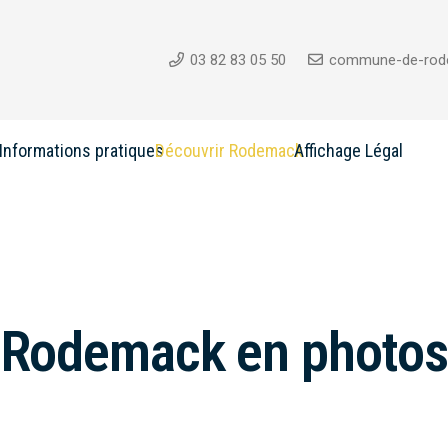
03 82 83 05 50
commune-de-rod
Informations pratiques
Découvrir Rodemack
Affichage Légal
Rodemack en photos