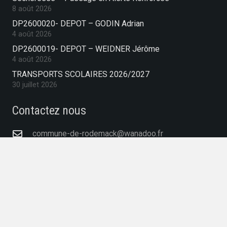
8 août 2026
DP2600020- DEPOT – GODIN Adrian
4 août 2026
DP2600019- DEPOT – WEIDNER Jérôme
4 août 2026
TRANSPORTS SCOLAIRES 2026/2027
30 juillet 2026
Contactez nous
commune-de-rodemack@wanadoo.fr
03 82 83 05 50
39 Place Baron Charles De Gargan, 57570
RODEMACK, France