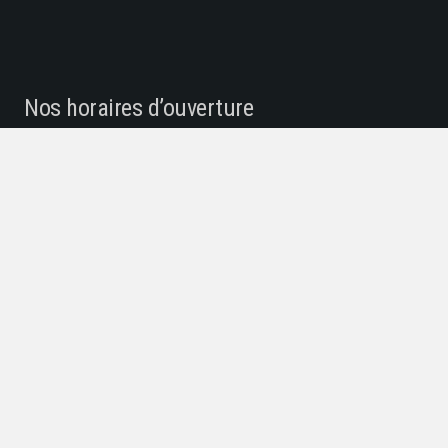
Nos horaires d’ouverture
Lundi : 7h30-18h00
Mardi: 7h30-18h00
Mercredi : 7h30-12h30
Jeudi : 7h30-18h00
Vendredi : 7h30-12h00
Mentions Légales – Politique de
confidentialité
Dernières Publications
Sécheresse – Passage en Alerte Renforcée