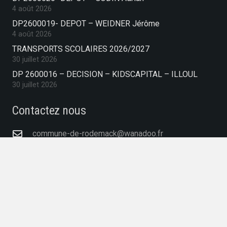
4 août 2026
DP2600019- DEPOT – WEIDNER Jérôme
4 août 2026
TRANSPORTS SCOLAIRES 2026/2027
30 juillet 2026
DP 2600016 – DECISION – KIDSCAPITAL – ILLOUL
30 juillet 2026
Contactez nous
commune-de-rodemack@wanadoo.fr
03 82 83 05 50
39 Place Baron Charles De Gargan, 57570
RODEMACK, France