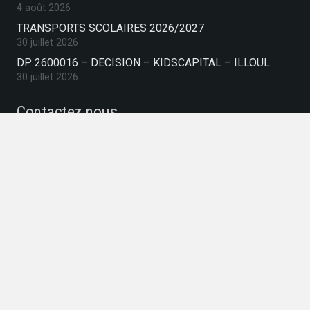
4 août 2026
TRANSPORTS SCOLAIRES 2026/2027
30 juillet 2026
DP 2600016 – DECISION – KIDSCAPITAL – ILLOUL
30 juillet 2026
Contactez nous
commune-de-rodemack@wanadoo.fr
03 82 83 05 50
39 Place Baron Charles De Gargan, 57570
RODEMACK, France