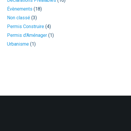
Déclarations Préalables
(16)
Évènements
(18)
Non classé
(3)
Permis Construire
(4)
Permis d'Aménager
(1)
Urbanisme
(1)