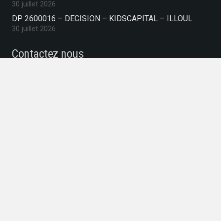
30 juillet 2026
DP 2600016 – DECISION – KIDSCAPITAL – ILLOUL
30 juillet 2026
Contactez nous
commune-de-rodemack@wanadoo.fr
03 82 83 05 50
39 Place Baron Charles De Gargan, 57570
RODEMACK, France