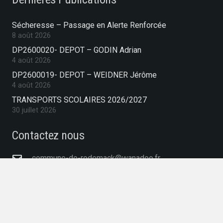
Sécheresse – Passage en Alerte Renforcée
8 août 2026
DP2600020- DEPOT – GODIN Adrian
4 août 2026
DP2600019- DEPOT – WEIDNER Jérôme
4 août 2026
TRANSPORTS SCOLAIRES 2026/2027
30 juillet 2026
Contactez nous
commune-de-rodemack@wanadoo.fr
03 82 83 05 50
39 Place Baron Charles De Gargan, 57570
RODEMACK, France