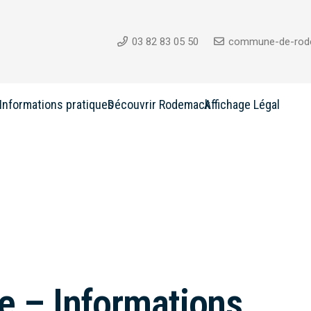
03 82 83 05 50
commune-de-rod
Informations pratiques
Découvrir Rodemack
Affichage Légal
e – Informations