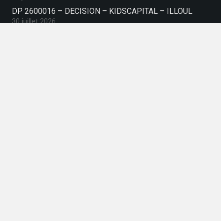
DP 2600016 – DECISION – KIDSCAPITAL – ILLOUL
30 juillet 2026
Contactez nous
commune-de-rodemack@wanadoo.fr
03 82 83 05 50
39 Place Baron Charles De Gargan, 57570
RODEMACK, France